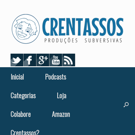
Skip
to
content
Inicial
Podcasts
Categorias
Loja
Colabore
Amazon
Crentassos?