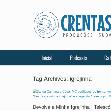
Skip
to
content
Inicial
Podcasts
Cat
Tag Archives:
igrejinha
Devolva a Minha Igrejinha | Telesc