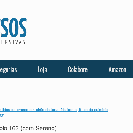
egorias
Loja
Colabore
Amazon
ópio 163 (com Sereno)