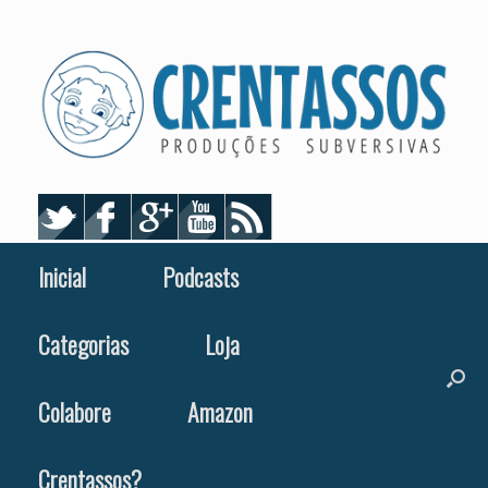
Skip
to
content
Inicial
Podcasts
Categorias
Loja
Colabore
Amazon
Crentassos?