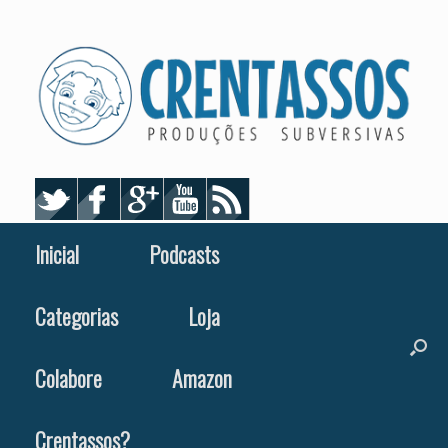
Skip
to
content
Inicial
Podcasts
Categorias
Loja
Colabore
Amazon
Crentassos?