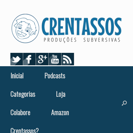
Skip
to
content
Inicial
Podcasts
Categorias
Loja
Colabore
Amazon
Crentassos?