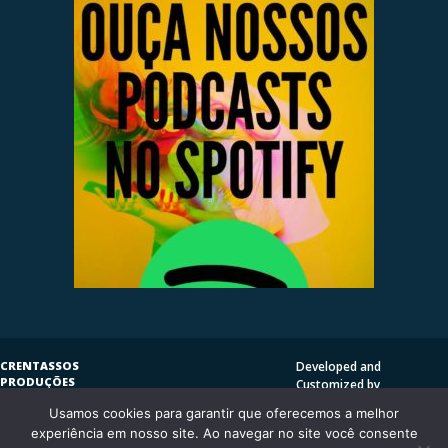
CRENTASSOS
Developed and
PRODUÇÕES
Customized by
SUBVERSIVAS
HENRIQUE SERRAT | LP
Usamos cookies para garantir que oferecemos a melhor
COPYLEFT
©
2009
DESIGN
CRENTASSOS
experiência em nosso site. Ao navegar no site você consente
Using
Vantage Theme
and
CURITIBA/PR - BRASIL