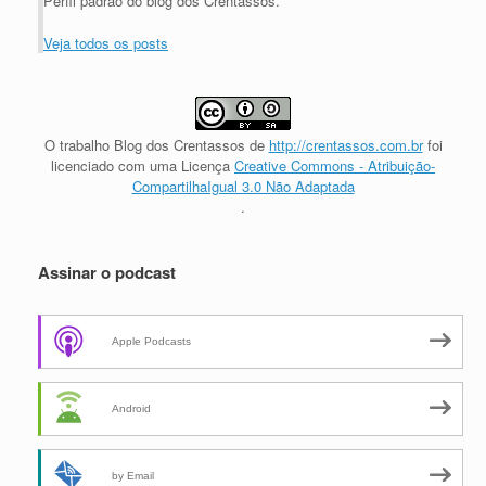
Perfil padrão do blog dos Crentassos.
Veja todos os posts
O trabalho
Blog dos Crentassos
de
http://crentassos.com.br
foi
licenciado com uma Licença
Creative Commons - Atribuição-
CompartilhaIgual 3.0 Não Adaptada
.
Assinar o podcast
Apple Podcasts
Android
by Email