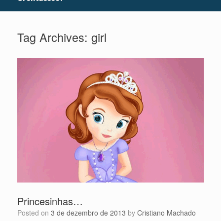
Tag Archives:
girl
Princesinhas…
Posted on
3 de dezembro de 2013
by
Cristiano Machado