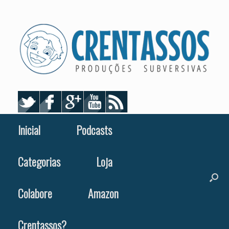
Skip
to
content
Inicial
Podcasts
Categorias
Loja
Colabore
Amazon
Crentassos?