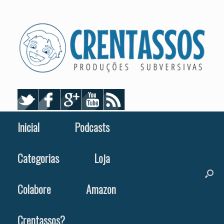
Skip
to
content
Inicial
Podcasts
Categorias
Loja
Colabore
Amazon
Crentassos?