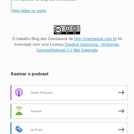
Veja todos os posts
O trabalho
Blog dos Crentassos
de
http://crentassos.com.br
foi
licenciado com uma Licença
Creative Commons - Atribuição-
CompartilhaIgual 3.0 Não Adaptada
.
Assinar o podcast
Apple Podcasts
Android
by Email