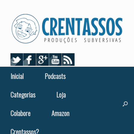
Skip
to
content
Inicial
Podcasts
Categorias
Loja
Colabore
Amazon
Crentassos?