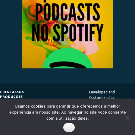
CRENTASSOS
Developed and
PRODUÇÕES
Customized by
SUBVERSIVAS
HENRIQUE SERRAT | LP
Usamos cookies para garantir que oferecemos a melhor
COPYLEFT
©
2009
DESIGN
CRENTASSOS
experiência em nosso site. Ao navegar no site você consente
Using
Vantage Theme
and
CURITIBA/PR - BRASIL
com a utilização deles.
WordPress.org
Ok