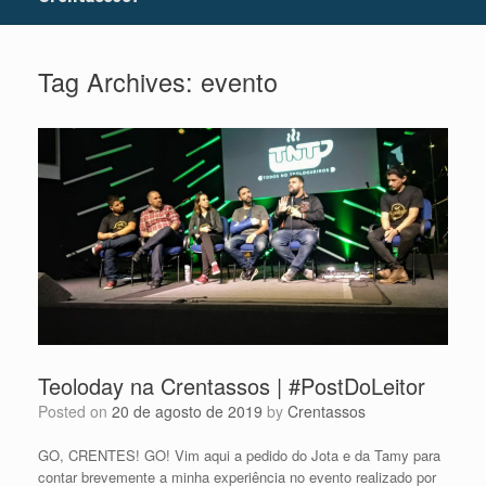
Tag Archives:
evento
Teoloday na Crentassos | #PostDoLeitor
Posted on
20 de agosto de 2019
by
Crentassos
GO, CRENTES! GO! Vim aqui a pedido do Jota e da Tamy para
contar brevemente a minha experiência no evento realizado por