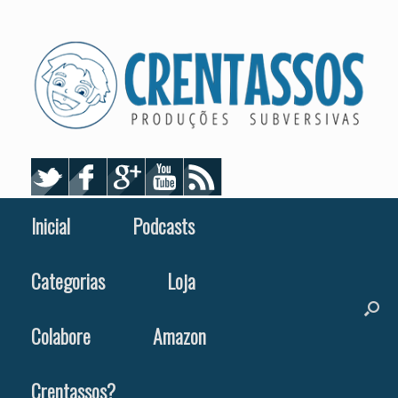
Skip
to
content
Inicial
Podcasts
Categorias
Loja
Colabore
Amazon
Crentassos?