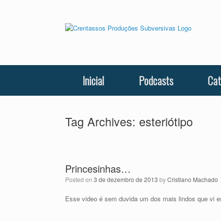
Skip
to
content
Inicial
Podcasts
Cat
Tag Archives:
esteriótipo
Princesinhas…
Posted on
3 de dezembro de 2013
by
Cristiano Machado
Esse video é sem duvida um dos mais lindos que vi es