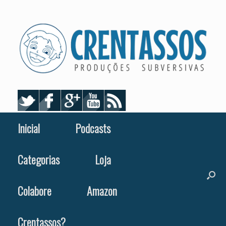
Skip
to
content
Inicial
Podcasts
Categorias
Loja
Colabore
Amazon
Crentassos?