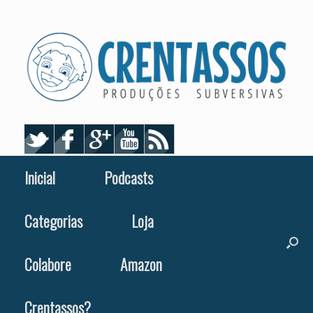
Skip
to
content
Inicial
Podcasts
Categorias
Loja
Colabore
Amazon
Crentassos?