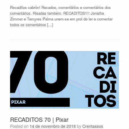
Recaditos cabrón! Recados, comentários e comentários dos
comentários. Risadas também. RECADITOS!!!! Jonatha
Zimmer e Tamyres Palma unem-se em prol de ler e comentar
todos os comentários […]
RECADITOS 70 | Pixar
Posted on
14 de novembro de 2018
by
Crentassos