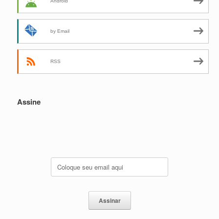
Android
by Email
RSS
Assine