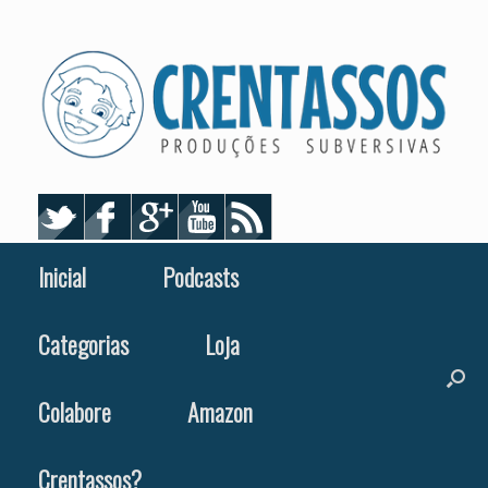
Skip
to
content
Inicial
Podcasts
Categorias
Loja
Colabore
Amazon
Crentassos?