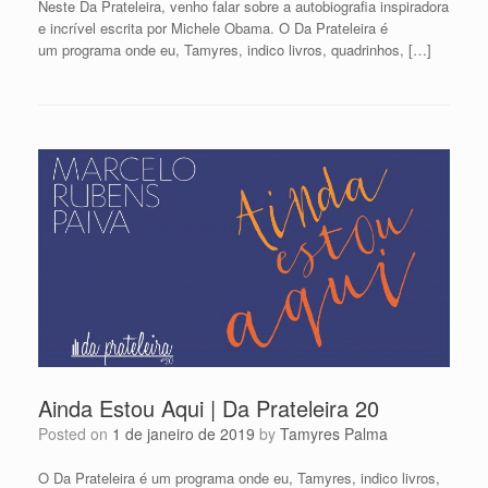
Neste Da Prateleira, venho falar sobre a autobiografia inspiradora
e incrível escrita por Michele Obama. O Da Prateleira é
um programa onde eu, Tamyres, indico livros, quadrinhos, […]
Ainda Estou Aqui | Da Prateleira 20
Posted on
1 de janeiro de 2019
by
Tamyres Palma
O Da Prateleira é um programa onde eu, Tamyres, indico livros,