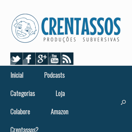
Skip
to
content
Inicial
Podcasts
Categorias
Loja
Colabore
Amazon
Crentassos?