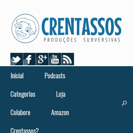
Skip
to
content
Inicial
Podcasts
Categorias
Loja
Colabore
Amazon
Crentassos?