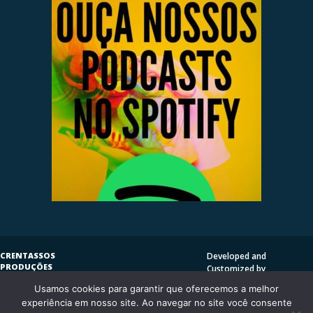
CRENTASSOS
Developed and
PRODUÇÕES
Customized by
SUBVERSIVAS
HENRIQUE SERRAT | LP
Usamos cookies para garantir que oferecemos a melhor
COPYLEFT
©
2009
DESIGN
CRENTASSOS
experiência em nosso site. Ao navegar no site você consente
Using
Vantage Theme
and
CURITIBA/PR - BRASIL