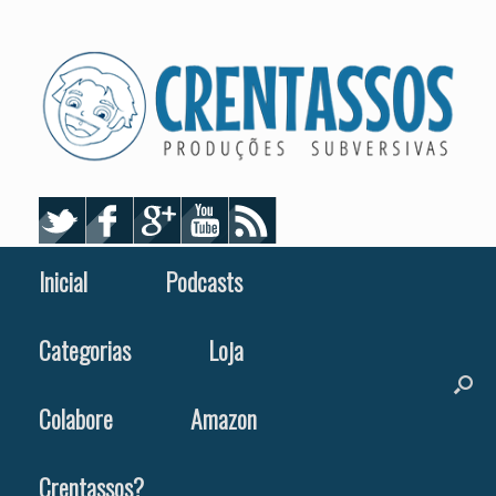
Skip
to
content
Inicial
Podcasts
Categorias
Loja
Colabore
Amazon
Crentassos?