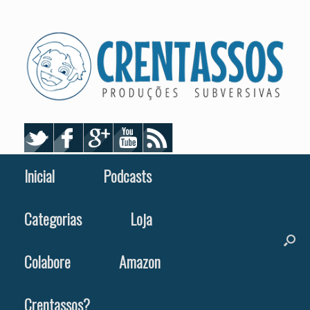
Skip
to
content
Inicial
Podcasts
Categorias
Loja
Colabore
Amazon
Crentassos?