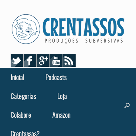
Skip
to
content
Inicial
Podcasts
Categorias
Loja
Colabore
Amazon
Crentassos?