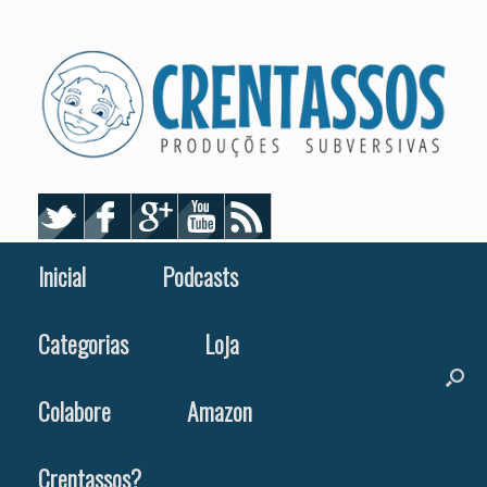
Skip
to
content
Inicial
Podcasts
Categorias
Loja
Colabore
Amazon
Crentassos?