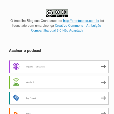
O trabalho
Blog dos Crentassos
de
http://crentassos.com.br
foi
licenciado com uma Licença
Creative Commons - Atribuição-
CompartilhaIgual 3.0 Não Adaptada
.
Assinar o podcast
Apple Podcasts
Android
by Email
RSS