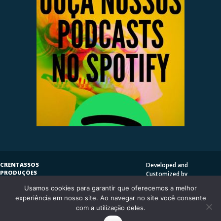
CRENTASSOS
Developed and
PRODUÇÕES
Customized by
SUBVERSIVAS
HENRIQUE SERRAT | LP
Usamos cookies para garantir que oferecemos a melhor
COPYLEFT
©
2009
DESIGN
CRENTASSOS
experiência em nosso site. Ao navegar no site você consente
Using
Vantage Theme
and
CURITIBA/PR - BRASIL
com a utilização deles.
WordPress.org