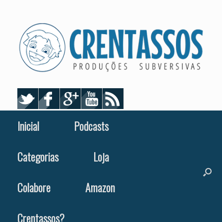
Skip
to
content
Inicial
Podcasts
Categorias
Loja
Colabore
Amazon
Crentassos?