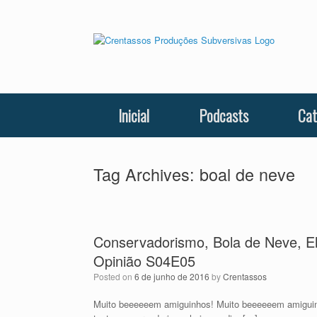
Skip
to
content
Inicial
Podcasts
Cat
Tag Archives:
boal de neve
Conservadorismo, Bola de Neve, E
Opinião S04E05
Posted on
6 de junho de 2016
by
Crentassos
Muito beeeeeem amiguinhos! Muito beeeeeem amiguin