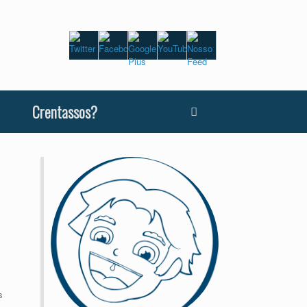
Crentassos?
s