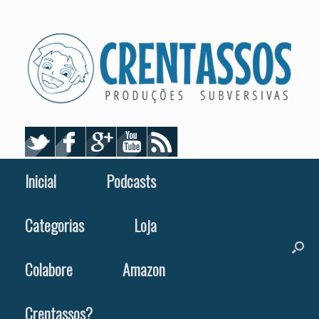
Skip
to
content
Inicial
Podcasts
Categorias
Loja
Colabore
Amazon
Crentassos?