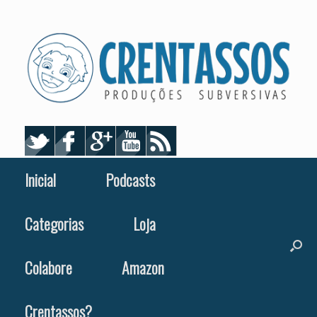
Skip
to
content
Inicial
Podcasts
Categorias
Loja
Colabore
Amazon
Crentassos?