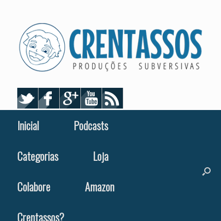
Skip
to
content
Inicial
Podcasts
Categorias
Loja
Colabore
Amazon
Crentassos?