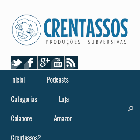
Skip
to
content
Inicial
Podcasts
Categorias
Loja
Colabore
Amazon
Crentassos?