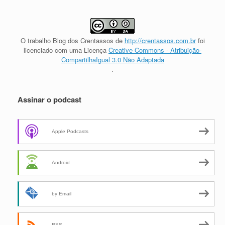
O trabalho
Blog dos Crentassos
de
http://crentassos.com.br
foi
licenciado com uma Licença
Creative Commons - Atribuição-
CompartilhaIgual 3.0 Não Adaptada
.
Assinar o podcast
Apple Podcasts
Android
by Email
RSS