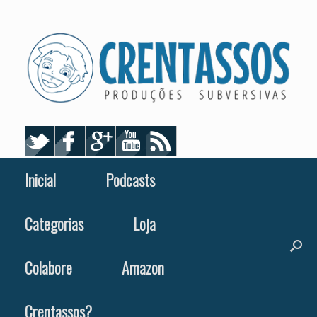
Skip
to
content
Inicial
Podcasts
Categorias
Loja
Colabore
Amazon
Crentassos?