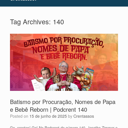
Tag Archives:
140
Batismo por Procuração, Nomes de Papa
e Bebê Reborn | Podcrent 140
Posted on
15 de junho de 2025
by
Crentassos
Go, crentes! Go! No Podcrent de número 140, Jonatha Zimmer e