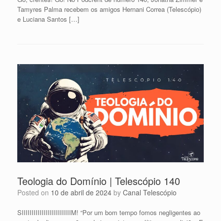
Tamyres Palma recebem os amigos Hernani Correa (Telescópio)
e Luciana Santos […]
Teologia do Domínio | Telescópio 140
Posted on
10 de abril de 2024
by
Canal Telescópio
SIIIIIIIIIIIIIIIIIIIIIIIIIM! “Por um bom tempo fomos negligentes ao