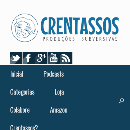
Skip
to
content
Inicial
Podcasts
Categorias
Loja
Colabore
Amazon
Crentassos?