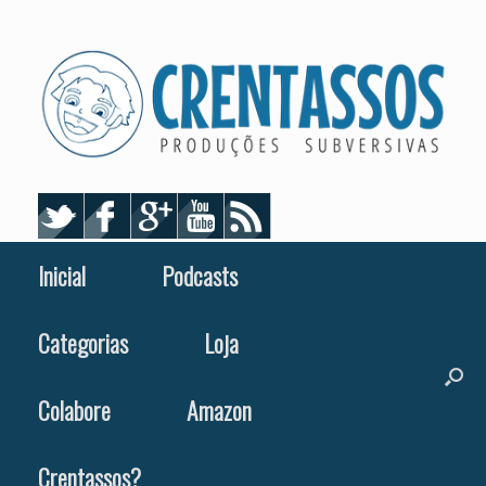
Skip
to
content
Inicial
Podcasts
Categorias
Loja
Colabore
Amazon
Crentassos?