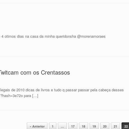
 4 otimos dias na casa da minha queridonsha @morenamoraes
]
-Twitcam com os Crentassos
s de 2010 dicas de livros e tudo q passar passar pela cabeça desses
swf?hash=3e72o para […]
« Anterior
1
…
17
18
19
20
21
22