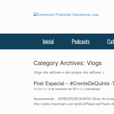
Skip
to
content
Inicial
Podcasts
Cat
Category Archives:
Vlogs
Vlogs dos editores e dos amigos dos editores :)
Post Especial – #CrenteDeQuinta 
Posted on
3 de fevereiro de 2011
by
Crentassos
Apresentando… #CRENTEDEQUINTA! Dicas de livros e
http://static.livestream.com/grid/LSPlayer.swf?hash=3