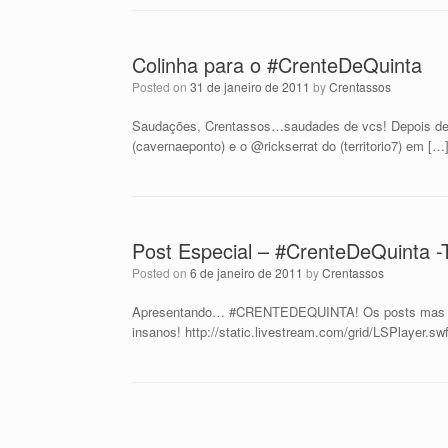
Colinha para o #CrenteDeQuinta
Posted on
31 de janeiro de 2011
by
Crentassos
Saudações, Crentassos…saudades de vcs! Depois de
(cavernaeponto) e o @rickserrat do (territorio7) em […
Post Especial – #CrenteDeQuinta 
Posted on
6 de janeiro de 2011
by
Crentassos
Apresentando… #CRENTEDEQUINTA! Os posts mas legai
insanos! http://static.livestream.com/grid/LSPlayer.
Post navigation