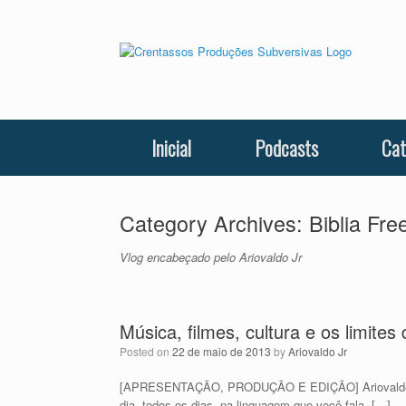
Skip
to
content
Inicial
Podcasts
Cat
Category Archives:
Biblia Fre
Vlog encabeçado pelo Ariovaldo Jr
Música, filmes, cultura e os limites
Posted on
22 de maio de 2013
by
Ariovaldo Jr
[APRESENTAÇÃO, PRODUÇÃO E EDIÇÃO] Ariovaldo Jr 
dia, todos os dias, na linguagem que você fala. […]