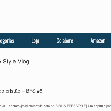
egorias
Loja
Colabore
Amazon
e Style Vlog
 do cristão – BFS #5
– contato@bibliafreestyle.com.br [BÍBLIA FREESTYLE] Um capítulo por