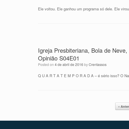
Ele voltou. Ele ganhou um programa só dele. Ele virou
Igreja Presbiteriana, Bola de Neve,
Opinião S04E01
Posted on
4 de abril de 2016
by
Crentassos
Q U A R T A T E M P O R A D A – é sério isso? O N
Post navigation
« Anter