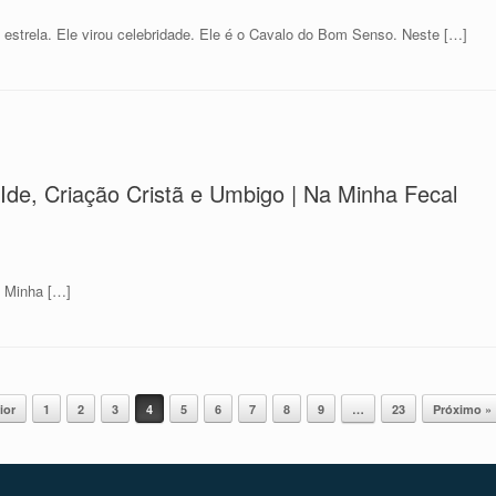
 estrela. Ele virou celebridade. Ele é o Cavalo do Bom Senso. Neste […]
 Ide, Criação Cristã e Umbigo | Na Minha Fecal
a Minha […]
ior
1
2
3
4
5
6
7
8
9
…
23
Próximo »