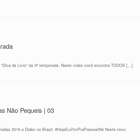
orada
o “Dica de Livro” da 3ª temporada. Neste vídeo você encontra TODOS […]
as Não Pequeis | 03
píadas 2016 e Diabo no Brasil. #HojeEuVimPraPassearNé Neste novo