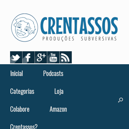
Skip
to
content
Inicial
Podcasts
Categorias
Loja
Colabore
Amazon
Crentassos?