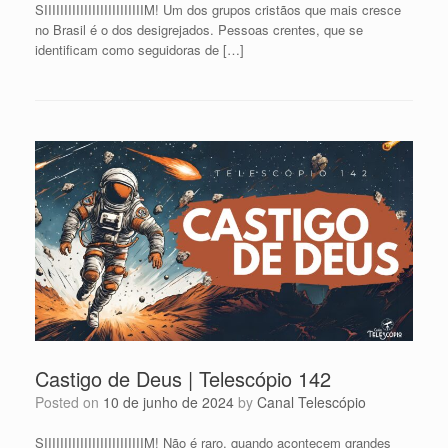
SIIIIIIIIIIIIIIIIIIIIIIIIIM! Um dos grupos cristãos que mais cresce
no Brasil é o dos desigrejados. Pessoas crentes, que se
identificam como seguidoras de […]
Castigo de Deus | Telescópio 142
Posted on
10 de junho de 2024
by
Canal Telescópio
SIIIIIIIIIIIIIIIIIIIIIIIIIM! Não é raro, quando acontecem grandes