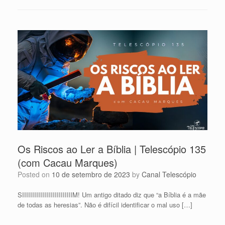
Os Riscos ao Ler a Bíblia | Telescópio 135
(com Cacau Marques)
Posted on
10 de setembro de 2023
by
Canal Telescópio
SIIIIIIIIIIIIIIIIIIIIIIIIIM! Um antigo ditado diz que “a Bíblia é a mãe
de todas as heresias”. Não é difícil identificar o mal uso […]