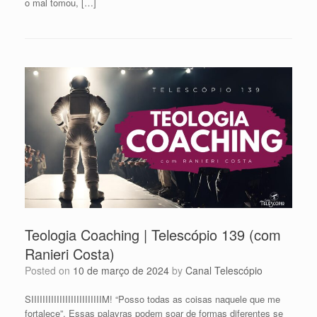
o mal tomou, […]
Teologia Coaching | Telescópio 139 (com
Ranieri Costa)
Posted on
10 de março de 2024
by
Canal Telescópio
SIIIIIIIIIIIIIIIIIIIIIIIIIM! “Posso todas as coisas naquele que me
fortalece”. Essas palavras podem soar de formas diferentes se