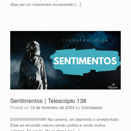
ditas por um missionário encarcerado […]
Sentimentos | Telescópio 138
Posted on
10 de fevereiro de 2024
by
Crentassos
SIIIIIIIIIIIIIIIIIIIIIIIIIM! Na caverna, um deprimido e amedrontado
Elias se escondia mesmo sendo profeta e vendo muitos
milagres. Na prisão, Paulo afirma ter […]