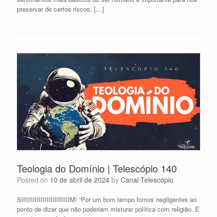
preservar de certos riscos, […]
Teologia do Domínio | Telescópio 140
Posted on
10 de abril de 2024
by
Canal Telescópio
SIIIIIIIIIIIIIIIIIIIIIIIIIM! “Por um bom tempo fomos negligentes ao
ponto de dizer que não poderiam misturar política com religião. E