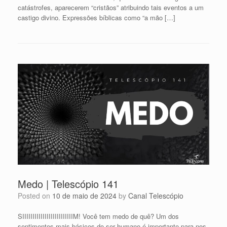
catástrofes, aparecerem “cristãos” atribuindo tais eventos a um
castigo divino. Expressões bíblicas como “a mão […]
Medo | Telescópio 141
Posted on
10 de maio de 2024
by
Canal Telescópio
SIIIIIIIIIIIIIIIIIIIIIIIIIM! Você tem medo de quê? Um dos
sentimentos mais básicos do ser humano é importante para nos