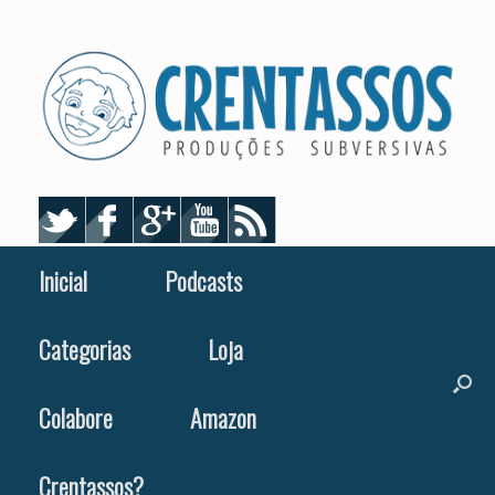
Skip
to
content
Inicial
Podcasts
Categorias
Loja
Colabore
Amazon
Crentassos?