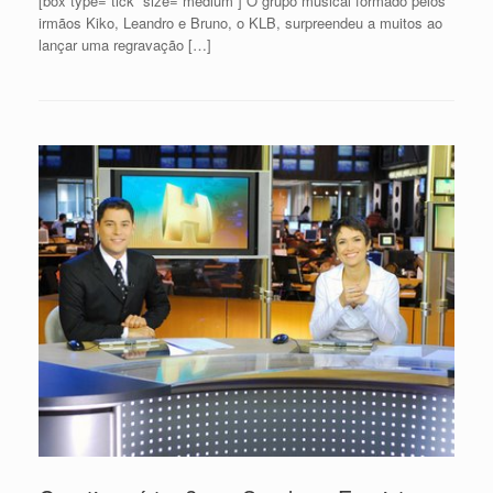
[box type=”tick” size=”medium”] O grupo musical formado pelos
irmãos Kiko, Leandro e Bruno, o KLB, surpreendeu a muitos ao
lançar uma regravação […]