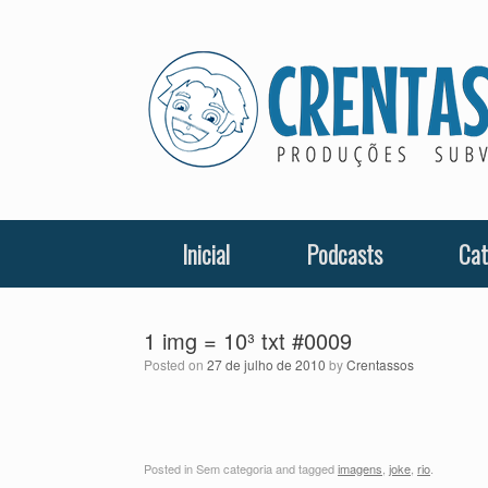
Skip
to
content
Inicial
Podcasts
Cat
1 img = 10³ txt #0009
Posted on
27 de julho de 2010
by
Crentassos
Posted in Sem categoria and tagged
imagens
,
joke
,
rio
.