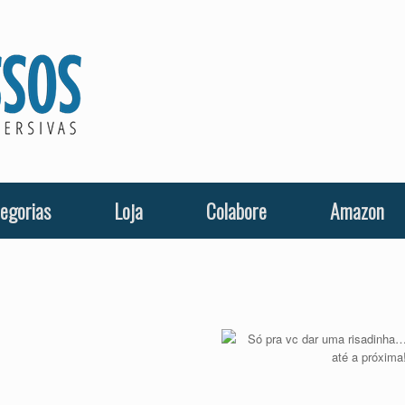
egorias
Loja
Colabore
Amazon
Só pra vc dar uma risadinha
até a próxima