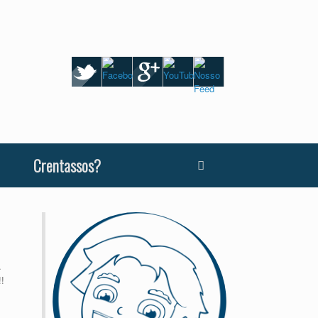
Crentassos?
…
!!