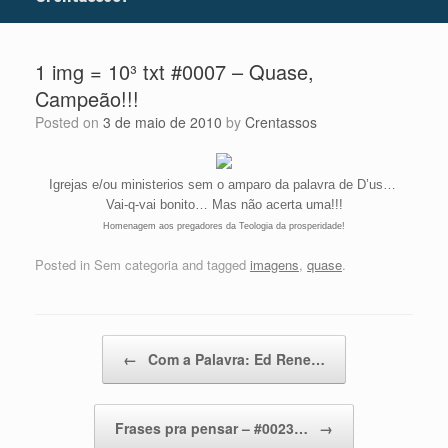
1 img = 10³ txt #0007 – Quase,
Campeão!!!
Posted on
3 de maio de 2010
by
Crentassos
Igrejas e/ou ministerios sem o amparo da palavra de D’us…
Vai-q-vai bonito… Mas não acerta uma!!!
Homenagem aos pregadores da Teologia da prosperidade!
Posted in Sem categoria and tagged
imagens
,
quase
.
Post navigation
←
Com a Palavra: Ed Rene…
Frases pra pensar – #0023…
→