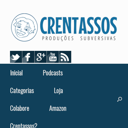
Skip
to
content
Inicial
Podcasts
Categorias
Loja
Colabore
Amazon
Crentassos?